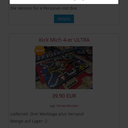
Die Version für 4 Personen mit Box
Details
Kick Mich 4-er ULTRA
39.90 EUR
zzgl.
Versandkosten
Lieferzeit:
Drei Werktage plus Versand
Menge auf Lager:
2