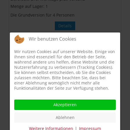
Menge auf Lager:
1
Die Grundversion für 4 Personen
Details
Wir benutzen Cookies
Kick Mich 4-er BOX
Wir nutzen Cookies auf unserer Website. Einige von
ihnen sind essenziell für den Betrieb der Seite,
während andere uns helfen, diese Website und die
Nutzererfahrung zu verbessern (Tracking Cookies).
Sie können selbst entscheiden, ob Sie die Cookies
zulassen möchten. Bitte beachten Sie, dass bei
einer Ablehnung womöglich nicht mehr alle
Funktionalitäten der Seite zur Verfügung stehen.
29.90 EUR
Akzeptieren
zzgl.
Versandkosten
Ablehnen
Lieferzeit:
Drei Werktage plus Versand
Weitere Informationen
|
Impressum
Menge auf Lager:
1