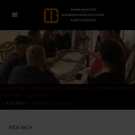
Kanister Bars | Lars Kollmann | Hagenwinkel 1 | 06485 Gernrode
| Tel.: 0151 / 22375116
Kick Mich
KICK MICH - kaufen
KICK MICH